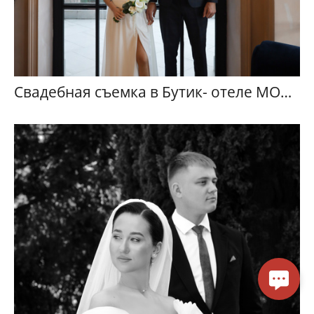
Свадебная съемка в Бутик- отеле MODUS. Анастасия и Виталий.2026